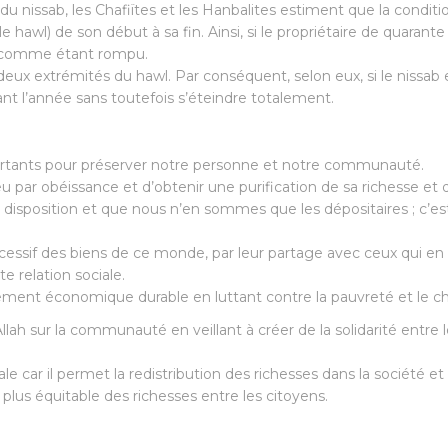
nissab, les Chafiïtes et les Hanbalites estiment que la condition 
hawl) de son début à sa fin. Ainsi, si le propriétaire de quarante 
ré comme étant rompu.
eux extrémités du hawl. Par conséquent, selon eux, si le nissab es
ant l’année sans toutefois s’éteindre totalement.
portants pour préserver notre personne et notre communauté.
ieu par obéissance et d’obtenir une purification de sa richesse e
re disposition et que nous n’en sommes que les dépositaires ; c’
essif des biens de ce monde, par leur partage avec ceux qui en o
te relation sociale.
ppement économique durable en luttant contre la pauvreté et le
’Allah sur la communauté en veillant à créer de la solidarité entre l
le car il permet la redistribution des richesses dans la société 
n plus équitable des richesses entre les citoyens.