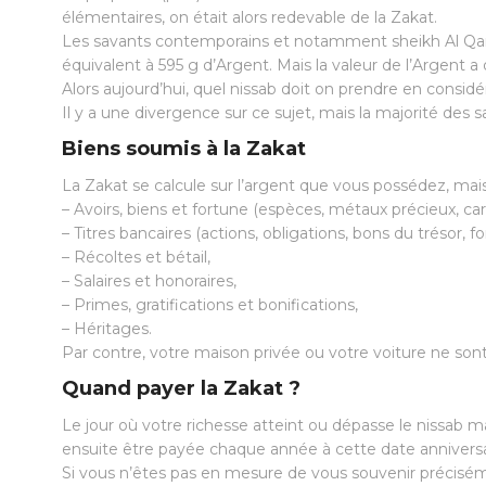
élémentaires, on était alors redevable de la Zakat.
Les savants contemporains et notamment sheikh Al Qarda
équivalent à 595 g d’Argent. Mais la valeur de l’Argent a
Alors aujourd’hui, quel nissab doit on prendre en considé
Il y a une divergence sur ce sujet, mais la majorité des sa
Biens soumis à la Zakat
La Zakat se calcule sur l’argent que vous possédez, mais 
– Avoirs, biens et fortune (espèces, métaux précieux, c
– Titres bancaires (actions, obligations, bons du trésor, 
– Récoltes et bétail,
– Salaires et honoraires,
– Primes, gratifications et bonifications,
– Héritages.
Par contre, votre maison privée ou votre voiture ne sont
Quand payer la Zakat ?
Le jour où votre richesse atteint ou dépasse le nissab m
ensuite être payée chaque année à cette date anniversa
Si vous n’êtes pas en mesure de vous souvenir précisém