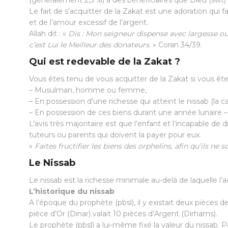
(généralement 2,5 %) à des bénéficiaires que Dieu (swt) a
Le fait de s’acquitter de la Zakat est une adoration qui fa
et de l’amour excessif de l’argent.
Allah dit : «
Dis : Mon seigneur dispense avec largesse ou r
c’est Lui le Meilleur des donateurs.
» Coran 34/39.
Qui est redevable de la Zakat ?
Vous êtes tenu de vous acquitter de la Zakat si vous ête
– Musulman, homme ou femme,
– En possession d’une richesse qui atteint le nissab (la c
– En possession de ces biens durant une année lunaire – l
L’avis très majoritaire est que l’enfant et l’incapable d
tuteurs ou parents qui doivent la payer pour eux.
«
Faites fructifier les biens des orphelins, afin qu’ils n
Le Nissab
Le nissab est la richesse minimale au-delà de laquelle l’a
L’historique du nissab
A l’époque du prophète (pbsl), il y existait deux pièce
pièce d’Or (Dinar) valait 10 pièces d’Argent (Dirhams).
Le prophète (pbsl) a lui-même fixé la valeur du nissab. 