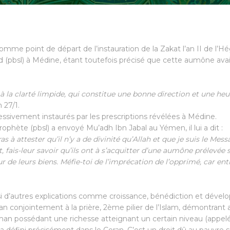
me point de départ de l’instauration de la Zakat l’an II de l’Hé
sl) à Médine, étant toutefois précisé que cette aumône avait 
:
e à la clarté limpide, qui constitue une bonne direction et une he
 27/1.
ressivement instaurés par les prescriptions révélées à Médine.
ophète (pbsl) a envoyé Mu’adh Ibn Jabal au Yémen, il lui a dit :
s à attester qu’il n’y a de divinité qu’Allah et que je suis le Mess
ent, fais-leur savoir qu’ils ont à s’acquitter d’une aumône prélevée 
ur de leurs biens. Méfie-toi de l’imprécation de l’opprimé, car entre
aussi d’autres explications comme croissance, bénédiction et déve
Coran conjointement à la prière, 2ème pilier de l’Islam, démontrant
an possédant une richesse atteignant un certain niveau (appelé 