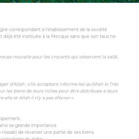
gire correspondant à l’établissement de la société
déjà été instituée à la Mecque sans que son taux ne
ureuse nouvelle pour les croyants qui observent la salât,
ager d’Allah ; s’ils acceptent informe-les qu’Allah le Très
sur les biens de leurs riches pour être distribuée à leurs
 elle et Allah il n’y a pas d’écran
».
loppement.
 ainsi sa grande importance.
nissab) de reverser une partie de ses biens