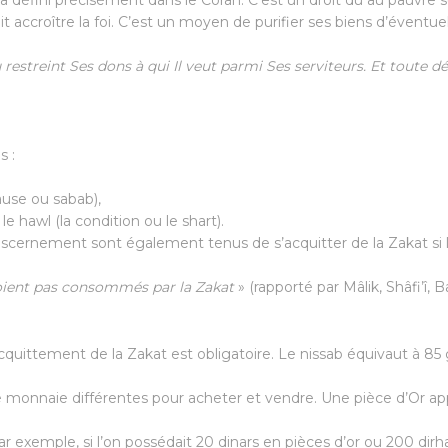
 défini précisément dans le Coran. C’est un droit dû au pauvre su
it accroître la foi. C’est un moyen de purifier ses biens d’éventuels
estreint Ses dons à qui Il veut parmi Ses serviteurs. Et toute dép
s :
ause ou sabab),
e hawl (la condition ou le shart).
e discernement sont également tenus de s’acquitter de la Zakat si 
e soient pas consommés par la Zakat
» (rapporté par Mâlik, Shâfi’î, B
cquittement de la Zakat est obligatoire. Le nissab équivaut à 85 g
s de monnaie différentes pour acheter et vendre. Une pièce d’Or 
Par exemple, si l’on possédait 20 dinars en pièces d’or ou 200 dir