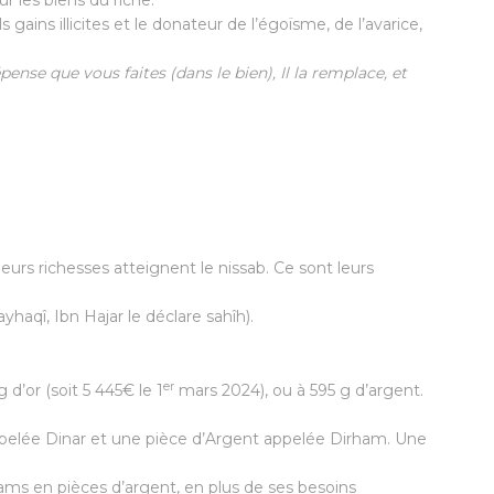
r les biens du riche.
 gains illicites et le donateur de l’égoïsme, de l’avarice,
ense que vous faites (dans le bien), Il la remplace, et
leurs richesses atteignent le nissab. Ce sont leurs
ayhaqî, Ibn Hajar le déclare sahîh).
er
 d’or (soit 5 445€ le 1
mars 2024), ou à 595 g d’argent.
appelée Dinar et une pièce d’Argent appelée Dirham. Une
hams en pièces d’argent, en plus de ses besoins