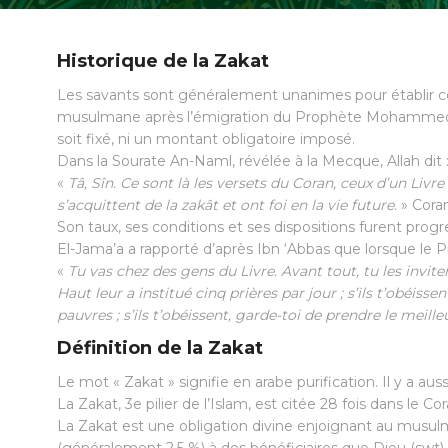
Historique de la Zakat
Les savants sont généralement unanimes pour établir com
musulmane après l’émigration du Prophète Mohammed (pb
soit fixé, ni un montant obligatoire imposé.
Dans la Sourate An-Naml, révélée à la Mecque, Allah dit 
«
Tâ, Sîn. Ce sont là les versets du Coran, ceux d’un Livr
s’acquittent de la zakât et ont foi en la vie future.
» Coran
Son taux, ses conditions et ses dispositions furent prog
El-Jama’a a rapporté d’après Ibn ‘Abbas que lorsque le Pr
«
Tu vas chez des gens du Livre. Avant tout, tu les invitera
Haut leur a institué cinq prières par jour ; s’ils t’obéiss
pauvres ; s’ils t’obéissent, garde-toi de prendre le meille
Définition de la Zakat
Le mot « Zakat » signifie en arabe purification. Il y a 
La Zakat, 3e pilier de l’Islam, est citée 28 fois dans le 
La Zakat est une obligation divine enjoignant au musulm