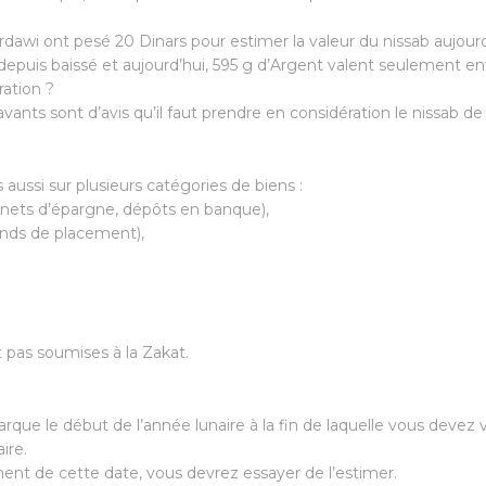
wi ont pesé 20 Dinars pour estimer la valeur du nissab aujourd’
 depuis baissé et aujourd’hui, 595 g d’Argent valent seulement en
ration ?
vants sont d’avis qu’il faut prendre en considération le nissab de l’
aussi sur plusieurs catégories de biens :
arnets d’épargne, dépôts en banque),
fonds de placement),
 pas soumises à la Zakat.
arque le début de l’année lunaire à la fin de laquelle vous devez
ire.
ent de cette date, vous devrez essayer de l’estimer.