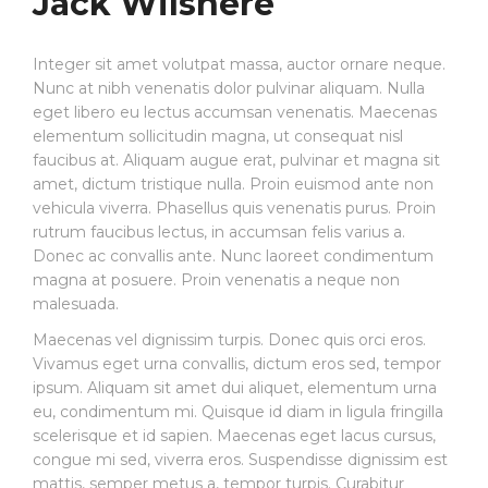
Jack Wilshere
Integer sit amet volutpat massa, auctor ornare neque.
Nunc at nibh venenatis dolor pulvinar aliquam. Nulla
eget libero eu lectus accumsan venenatis. Maecenas
elementum sollicitudin magna, ut consequat nisl
faucibus at. Aliquam augue erat, pulvinar et magna sit
amet, dictum tristique nulla. Proin euismod ante non
vehicula viverra. Phasellus quis venenatis purus. Proin
rutrum faucibus lectus, in accumsan felis varius a.
Donec ac convallis ante. Nunc laoreet condimentum
magna at posuere. Proin venenatis a neque non
malesuada.
Maecenas vel dignissim turpis. Donec quis orci eros.
Vivamus eget urna convallis, dictum eros sed, tempor
ipsum. Aliquam sit amet dui aliquet, elementum urna
eu, condimentum mi. Quisque id diam in ligula fringilla
scelerisque et id sapien. Maecenas eget lacus cursus,
congue mi sed, viverra eros. Suspendisse dignissim est
mattis, semper metus a, tempor turpis. Curabitur