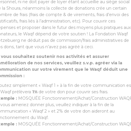
rsonnel, ni ne doit payer de loyer étant accueillie au siège social
 la Shoura, néanmoins la collecte de donations crée un certain
mbre de frais (frais de compte & de virements, frais d’envoi des
stificatifs, frais liés à l’administration, etc). Pour couvrir ces
penses et proposer dans le futur des moyens plus pratiques aux
nateurs, le Waqf dépend de votre soutien ! La Fondation Waqf
tzebuerg ne déduit pas de commission/frais administratives de
s dons, tant que vous n’avez pas agréé à ceci.
i vous souhaitez soutenir nos activités et assurer
amélioration de nos services, veuillez s.v.p. agréer via la
ommunication sur votre virement que le Waqf déduit une
ommission :
outez simplement « Waqf 1 » à la fin de votre communication es
 Waqf prélèvera
1%
de votre don pour couvrir ses frais.
xemple :
MOSQUÉE Fonctionnement/Achat/Construction WAQF
 vous aimeriez donner plus, veuillez indiquer à la fin de la
mmunication « Waqf 2 » et 2% de votre don aideront au
onctionnement du Waqf.
xemple :
MOSQUÉE Fonctionnement/Achat/Construction WAQ